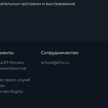
вательных программ и выстраивание
роекты
Сотрудничество
а RT-Регион
school@rttv.ru
ументалистов
ля пресс-служб
ком
ство Ruptly